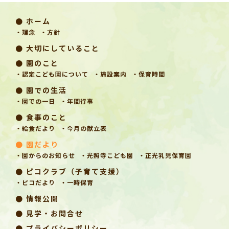
● ホーム
・理念
・方針
● 大切にしていること
● 園のこと
・認定こども園について
・施設案内
・保育時間
● 園での生活
・園での一日
・年間行事
● 食事のこと
・給食だより
・今月の献立表
● 園だより
・園からのお知らせ
・光照寺こども園
・正光乳児保育園
● ピコクラブ（子育て支援）
・ピコだより
・一時保育
● 情報公開
● 見学・お問合せ
● プライバシーポリシー