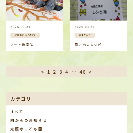
2026.03.31
2026.03.31
光照寺(3.4.5歳児)
給食だより
アート教室②
思い出のレシピ
投
<
1
2
3
4
…
46
>
稿
の
ペ
ー
ジ
送
カテゴリ
り
すべて
園からのお知らせ
光照寺こども園