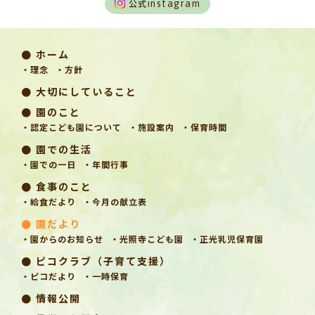
公式
instagram
● ホーム
・理念
・方針
● 大切にしていること
● 園のこと
・認定こども園について
・施設案内
・保育時間
● 園での生活
・園での一日
・年間行事
● 食事のこと
・給食だより
・今月の献立表
● 園だより
・園からのお知らせ
・光照寺こども園
・正光乳児保育園
● ピコクラブ（子育て支援）
・ピコだより
・一時保育
● 情報公開