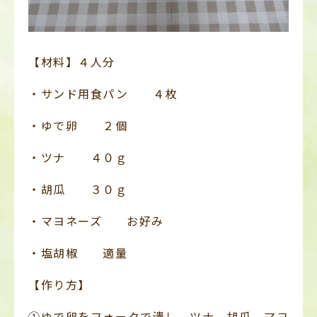
【材料】４人分
・サンド用食パン ４枚
・ゆで卵 ２個
・ツナ ４０ｇ
・胡瓜 ３０ｇ
・マヨネーズ お好み
・塩胡椒 適量
【作り方】
①ゆで卵をフォークで潰し、ツナ、胡瓜、マヨ