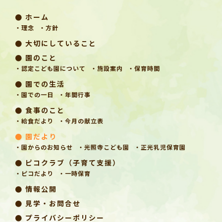
● ホーム
・理念
・方針
● 大切にしていること
● 園のこと
・認定こども園について
・施設案内
・保育時間
● 園での生活
・園での一日
・年間行事
● 食事のこと
・給食だより
・今月の献立表
● 園だより
・園からのお知らせ
・光照寺こども園
・正光乳児保育園
● ピコクラブ（子育て支援）
・ピコだより
・一時保育
● 情報公開
● 見学・お問合せ
● プライバシーポリシー