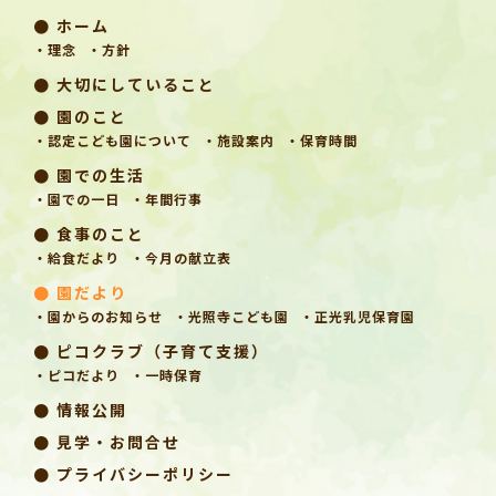
● ホーム
・理念
・方針
● 大切にしていること
● 園のこと
・認定こども園について
・施設案内
・保育時間
● 園での生活
・園での一日
・年間行事
● 食事のこと
・給食だより
・今月の献立表
● 園だより
・園からのお知らせ
・光照寺こども園
・正光乳児保育園
● ピコクラブ（子育て支援）
・ピコだより
・一時保育
● 情報公開
● 見学・お問合せ
● プライバシーポリシー