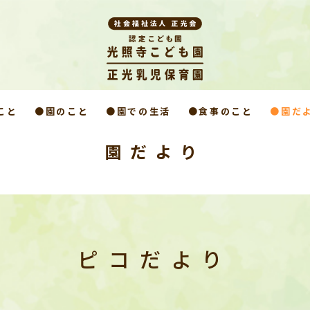
こと
●園のこと
●園での生活
●食事のこと
●園だ
園だより
ピコだより