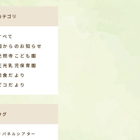
カテゴリ
すべて
園からのお知らせ
光照寺こども園
正光乳児保育園
給食だより
ピコだより
タグ
＃パネルシアター