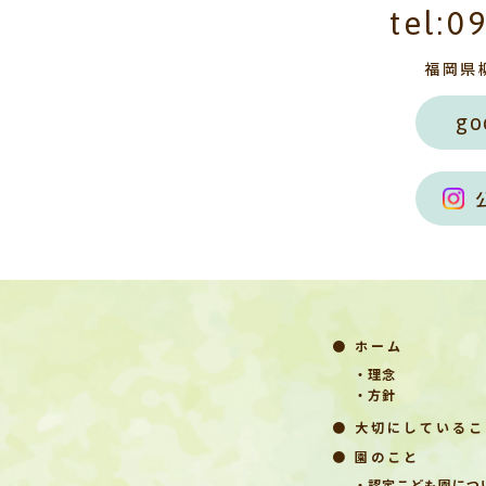
tel:0
福岡県
go
● ホーム
・理念
・方針
● 大切にしているこ
● 園のこと
・認定こども園につ