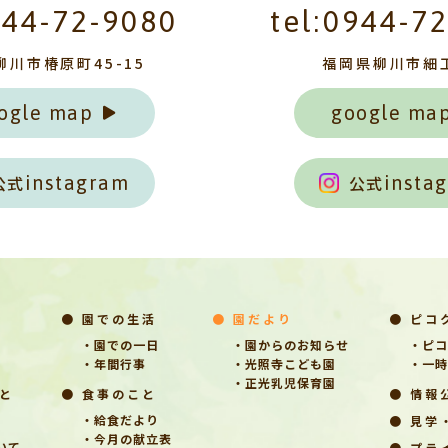
944-72-9080
tel:0944-7
柳川市椿原町45-15
福岡県柳川市細
ogle map
google ma
公式
instagram
公式
insta
● 園での生活
● 園だより
● ピコ
・園での一日
・園からのお知らせ
・ピコ
・年間行事
・光照寺こども園
・一時
・正光乳児保育園
と
● 食事のこと
● 情報
・給食だより
● 見学
・今月の献立表
いて
● プラ