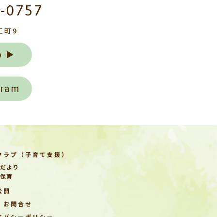
2-0757
工町9
p
gram
クラブ（子育て支援）
だより
保育
公開
・お問合せ
イバシーポリシー